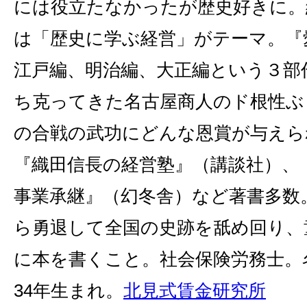
には役立たなかったが歴史好きに。
は「歴史に学ぶ経営」がテーマ。『
江戸編、明治編、大正編という３部
ち克ってきた名古屋商人のド根性ぶ
の合戦の武功にどんな恩賞が与えら
『織田信長の経営塾』（講談社）、
事業承継』（幻冬舎）など著書多数
ら勇退して全国の史跡を舐め回り、
に本を書くこと。社会保険労務士。
34年生まれ。
北見式賃金研究所