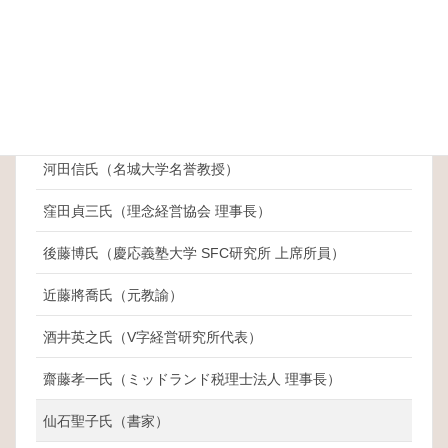
太田敦之氏（株式会社たいへい 社長）
奥田真之氏（愛知産業大学経営学部教授）
糟谷芳孝氏（糟谷社会保険労務士事務所 代表）
苅谷公平氏（苅谷公認会計士・税理士事務所代表）
河田信氏（名城大学名誉教授）
窪田貞三氏（理念経営協会 理事長）
後藤博氏（慶応義塾大学 SFC研究所 上席所員）
近藤將喬氏（元教諭）
酒井英之氏（V字経営研究所代表）
齋藤孝一氏（ミッドランド税理士法人 理事長）
仙石聖子氏（書家）