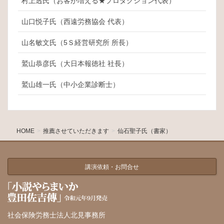
村上透氏（お客が増える★プロダクション代表）
山口悦子氏（西遠労務協会 代表）
山名敏文氏（5Ｓ経営研究所 所長）
鷲山恭彦氏（大日本報徳社 社長）
鷲山雄一氏（中小企業診断士）
HOME
推薦させていただきます
仙石聖子氏（書家）
講演依頼・お問合せ
社会保険労務士法人北見事務所