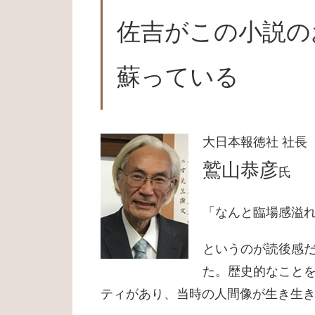
佐吉がこの小説の
蘇っている
大日本報徳社 社長
鷲山恭彦
氏
「なんと臨場感溢
というのが読後感
た。歴史的なこと
ティがあり、当時の人間像が生き生