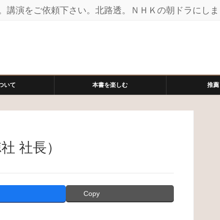
。講演をご依頼下さい。北路透。ＮＨＫの朝ドラにしま
ついて
本書を楽しむ
推薦
社 社長）
Copy