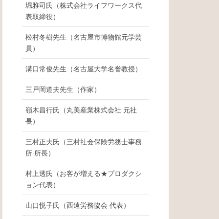
堀雅司氏（株式会社ライフワークス代
表取締役）
松村冬樹先生（名古屋市博物館元学芸
員）
溝口常俊先生（名古屋大学名誉教授）
三戸岡道夫先生（作家）
嶺木昌行氏（丸美産業株式会社 元社
長）
三村正夫氏（三村社会保険労務士事務
所 所長）
村上透氏（お客が増える★プロダクシ
ョン代表）
山口悦子氏（西遠労務協会 代表）