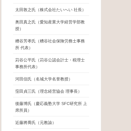
太田敦之氏（株式会社たいへい 社長）
奥田真之氏（愛知産業大学経営学部教
授）
糟谷芳孝氏（糟谷社会保険労務士事務
所 代表）
苅谷公平氏（苅谷公認会計士・税理士
事務所代表）
河田信氏（名城大学名誉教授）
窪田貞三氏（理念経営協会 理事長）
後藤博氏（慶応義塾大学 SFC研究所 上
席所員）
近藤將喬氏（元教諭）