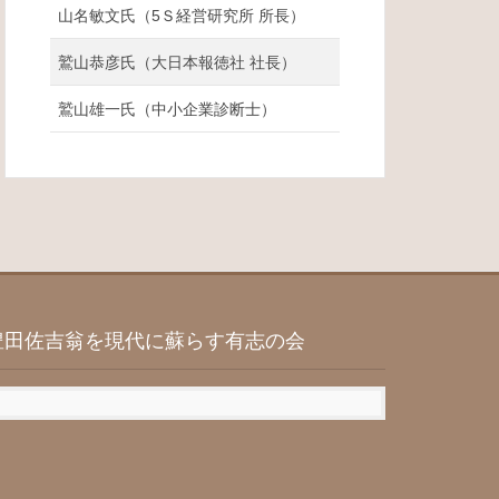
山名敏文氏（5Ｓ経営研究所 所長）
鷲山恭彦氏（大日本報徳社 社長）
鷲山雄一氏（中小企業診断士）
豊田佐吉翁を現代に蘇らす有志の会