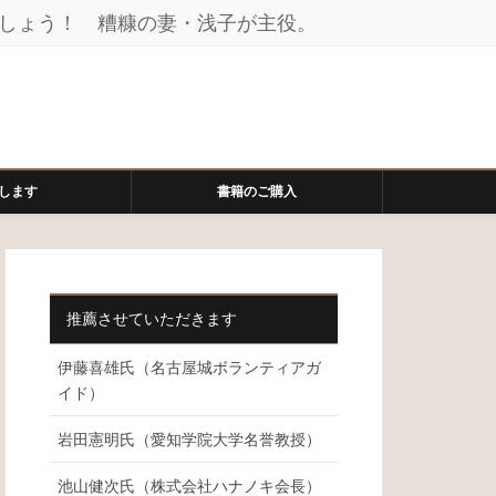
しょう！ 糟糠の妻・浅子が主役。
します
書籍のご購入
推薦させていただきます
伊藤喜雄氏（名古屋城ボランティアガ
イド）
岩田憲明氏（愛知学院大学名誉教授）
池山健次氏（株式会社ハナノキ会長）