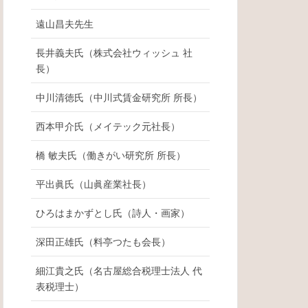
遠山昌夫先生
長井義夫氏（株式会社ウィッシュ 社
長）
中川清徳氏（中川式賃金研究所 所長）
西本甲介氏（メイテック元社長）
橋 敏夫氏（働きがい研究所 所長）
平出眞氏（山眞産業社長）
ひろはまかずとし氏（詩人・画家）
深田正雄氏（料亭つたも会長）
細江貴之氏（名古屋総合税理士法人 代
表税理士）