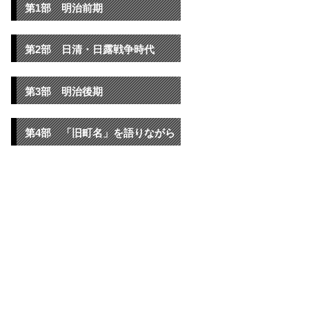
第1部 明治前期
第2部 日清・日露戦争時代
第3部 明治後期
第4部 「旧町名」を語りながら