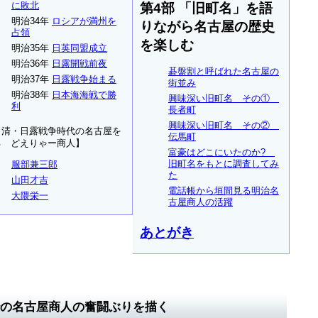
に敗北
第4部 「旧町名」を語
明治34年
ロシアが満州を
りながら名古屋の歴史
占領
を楽しむ
明治35年
日英同盟成立
明治36年
日露開戦前夜
碁盤割と呼ばれた名古屋の
明治37年
日露戦争始まる
街並み
明治38年
日本海海戦で勝
興味深い旧町名 その①
利
長者町
興味深い旧町名 その②
日清・日露戦争時代の名古屋を
伝馬町
る どえりゃー商人】
富豪はどこにいたのか?
旧町名をもとに調査してみ
服部兼三郎
た
山田才吉
電話帳から垣間見る明治名
大隈栄一
古屋商人の活躍
あとがき
治の名古屋商人の奮闘ぶりを描く