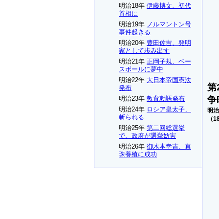
明治18年
伊藤博文、初代
首相に
明治19年
ノルマントン号
事件起きる
明治20年
豊田佐吉、発明
家として歩み出す
明治21年
正岡子規、ベー
スボールに夢中
明治22年
大日本帝国憲法
第
発布
争
明治23年
教育勅語発布
明治24年
ロシア皇太子、
明治
斬られる
（18
明治25年
第二回総選挙
で、政府が選挙妨害
明治26年
御木本幸吉、真
珠養殖に成功