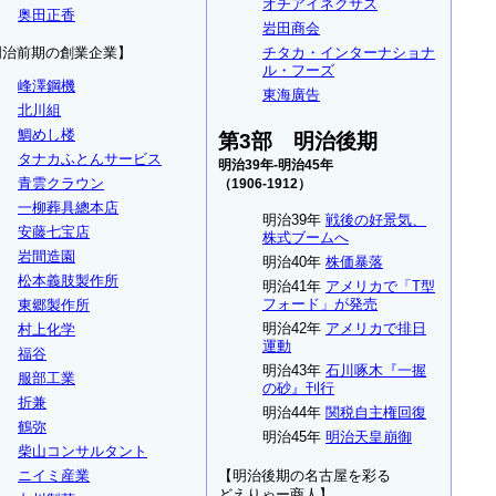
オチアイネクサス
奥田正香
岩田商会
チタカ・インターナショナ
明治前期の創業企業】
ル・フーズ
峰澤鋼機
東海廣告
北川組
鯛めし楼
第3部 明治後期
タナカふとんサービス
明治39年-明治45年
青雲クラウン
（1906-1912）
一柳葬具總本店
明治39年
戦後の好景気、
安藤七宝店
株式ブームへ
岩間造園
明治40年
株価暴落
松本義肢製作所
明治41年
アメリカで「T型
フォード」が発売
東郷製作所
明治42年
アメリカで排日
村上化学
運動
福谷
明治43年
石川啄木『一握
服部工業
の砂』刊行
折兼
明治44年
関税自主権回復
鶴弥
明治45年
明治天皇崩御
柴山コンサルタント
ニイミ産業
【明治後期の名古屋を彩る
どえりゃー商人】