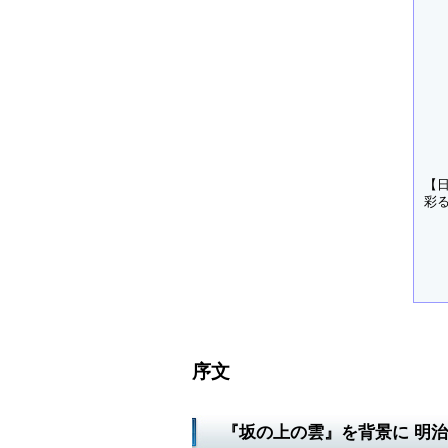
【
彩
序文
『坂の上の雲』を背景に 明