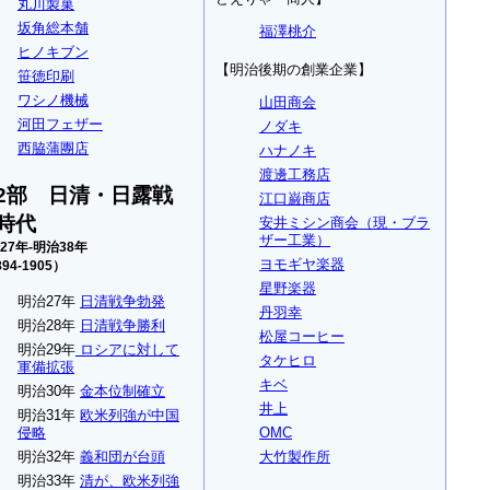
丸川製菓
坂角総本舗
福澤桃介
ヒノキブン
【明治後期の創業企業】
笹徳印刷
ワシノ機械
山田商会
河田フェザー
ノダキ
西脇蒲團店
ハナノキ
渡邊工務店
2部 日清・日露戦
江口巌商店
時代
安井ミシン商会（現・ブラ
ザー工業）
27年-明治38年
ヨモギヤ楽器
94-1905）
星野楽器
明治27年
日清戦争勃発
丹羽幸
明治28年
日清戦争勝利
松屋コーヒー
明治29年
ロシアに対して
タケヒロ
軍備拡張
キベ
明治30年
金本位制確立
井上
明治31年
欧米列強が中国
OMC
侵略
大竹製作所
明治32年
義和団が台頭
明治33年
清が、欧米列強