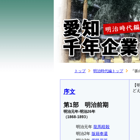
トップ
明治時代編トップ
『坂
【
ど
序文
第1部 明治前期
明治元年-明治26年
（1868-1893）
明治元年
龍馬暗殺
明治2年
版籍奉還