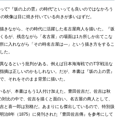
て“『坂の上の雲』の時代”といっても良いのではなかろう
、その映像は目に焼き付いている向きが多いはずだ。
描きながら、その時代に活躍した名古屋商人を描いた。『坂
くるが、残念ながら「名古屋」の場面は1カ所しか出てこな
所に入れながら「その時名古屋は―」という描き方をするこ
した。
異なるという批判がある。例えば日本海海戦でのT字戦法な
指摘は正しいのかもしれない。だが、本書は『坂の上の雲』
で、それをそのまま背景に描いた。
るが、本書はもう1人付け加えた。豊田佐吉だ。佐吉は秋
の対比の中で、佐吉を描くと面白い。名古屋の商人として、
吉と喜一郎は別格だ。あまりにも傑出しているので、特別扱
明治8年（1875）に発刊された『豊田佐吉傳』を参考にして