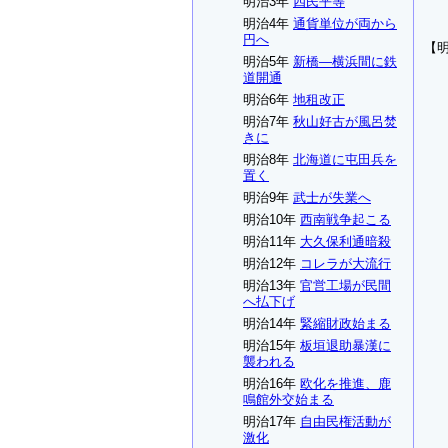
明治3年
四民平等
明治4年
通貨単位が両から
円へ
【
明治5年
新橋―横浜間に鉄
道開通
明治6年
地租改正
明治7年
秋山好古が風呂焚
きに
明治8年
北海道に屯田兵を
置く
明治9年
武士が失業へ
明治10年
西南戦争起こる
明治11年
大久保利通暗殺
明治12年
コレラが大流行
明治13年
官営工場が民間
へ払下げ
明治14年
緊縮財政始まる
明治15年
板垣退助暴漢に
襲われる
明治16年
欧化を推進、鹿
鳴館外交始まる
明治17年
自由民権活動が
激化