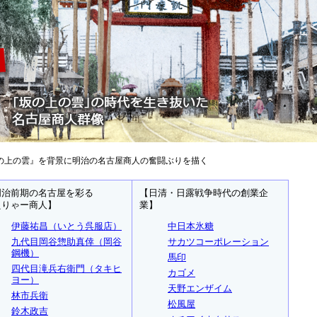
の上の雲』を背景に明治の名古屋商人の奮闘ぶりを描く
明治前期の名古屋を彩る
【日清・日露戦争時代の創業企
えりゃー商人】
業】
伊藤祐昌（いとう呉服店）
中日本氷糖
九代目岡谷惣助真倖（岡谷
サカツコーポレーション
鋼機）
馬印
四代目滝兵右衛門（タキヒ
カゴメ
ヨー）
天野エンザイム
林市兵衛
松風屋
鈴木政吉