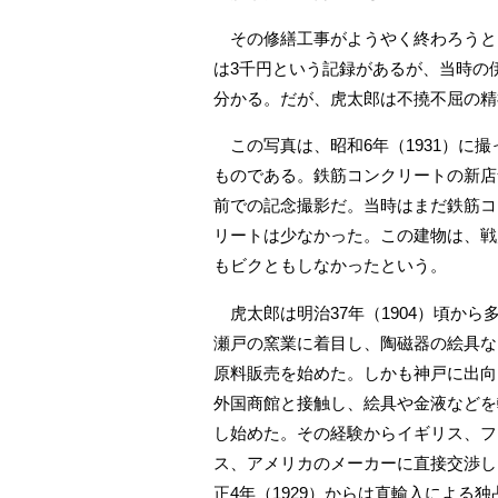
その修繕工事がようやく終わろうと
は3千円という記録があるが、当時の
分かる。だが、虎太郎は不撓不屈の精
この写真は、昭和6年（1931）に撮
ものである。鉄筋コンクリートの新店
前での記念撮影だ。当時はまだ鉄筋コ
リートは少なかった。この建物は、戦
もビクともしなかったという。
虎太郎は明治37年（1904）頃から
瀬戸の窯業に着目し、陶磁器の絵具な
原料販売を始めた。しかも神戸に出向
外国商館と接触し、絵具や金液などを
し始めた。その経験からイギリス、フ
ス、アメリカのメーカーに直接交渉し
正4年（1929）からは直輸入による