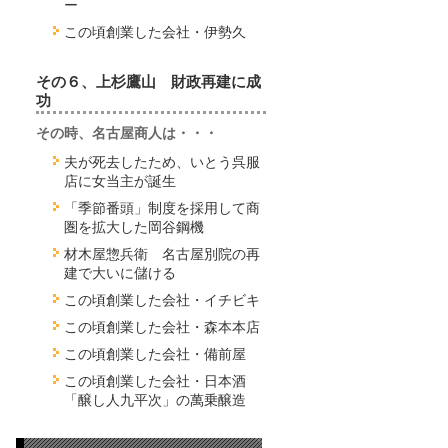
ー
この頃創業した会社・伊勢久
その６、上杉鷹山 財政再建に成
功
その時、名古屋商人は・・・
夫が死去したため、いとう呉服
店に女当主が誕生
「季節番頭」制度を採用して商
圏を拡大した岡谷鋼機
材木屋惣兵衛 名古屋別院の再
建で大いに儲ける
この頃創業した会社・イチビキ
この頃創業した会社・森本本店
この頃創業した会社・備前屋
この頃創業した会社・日本酒
「醸し人九平次」の萬乗醸造