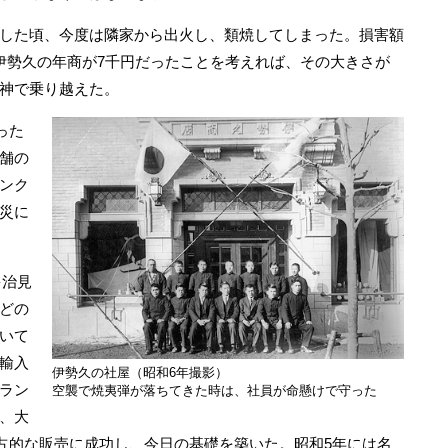
した頃、今度は隣家から出火し、類焼してしまった。損害額
伊勢久の年商が7千円だったことを考えれば、その大きさが
神で乗り越えた。
った
舗の
ンク
災に
多治見
どの
いて
輸入
伊勢久の社屋（昭和6年撮影）
ラン
空襲で焼夷弾が落ちてきた時は、社員が命懸けで守った
、大
独占的な販売に成功し、今日の基礎を築いた。昭和5年には名