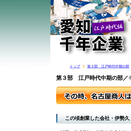
トップ
第３部 江戸時代中期の部
第３部 江戸時代中期の部／
この頃創業した会社・伊勢久