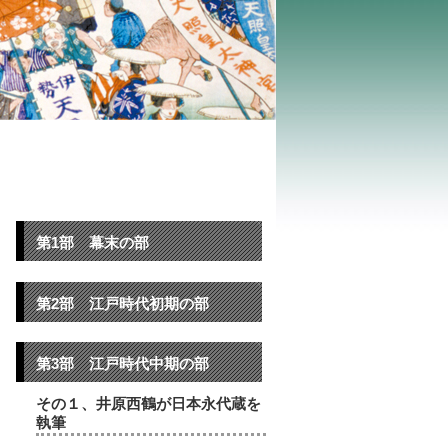
第1部 幕末の部
第2部 江戸時代初期の部
第3部 江戸時代中期の部
その１、井原西鶴が日本永代蔵を
執筆