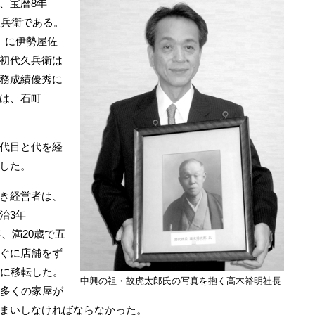
、宝暦8年
久兵衛である。
）に伊勢屋佐
初代久兵衛は
務成績優秀に
は、石町
代目と代を経
した。
き経営者は、
治3年
年、満20歳で五
ぐに店舗をず
）に移転した。
中興の祖・故虎太郎氏の写真を抱く高木裕明社長
、多くの家屋が
まいしなければならなかった。