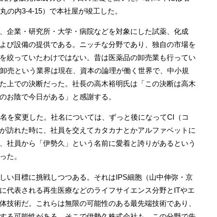
の内3‐4‐15）で本社屋が竣工した。
、企業・研究所・大学・病院などを対象にした試薬、化成
よび設備の提供である。ニッチな分野であり、独自の市場を
を絞っていたわけではない。昔は医薬品の卸売業も行ってい
の卸売という業界は現在、資本の論理が働く世界で、中小規
た上での決断だった。社長の高木裕明氏は「この決断は高木
のお陰で今日がある」と感謝する。
名を変更した。社名については、ずっと後になってCI（コ
が訪れた時に、社員を交えてカタカナとかアルファベットに
、社員から「伊勢久」という名前に愛着と誇りがあるという
った。
い目標に挑戦しつつある。それはIPS細胞（山中伸弥・京
に代表される再生医療などのライフサイエンス分野とITやエ
体技術だ。これらは無限の可能性のある最先端技術であり、
する可能性がある。そこで伊勢久株式会社も、この分野で先