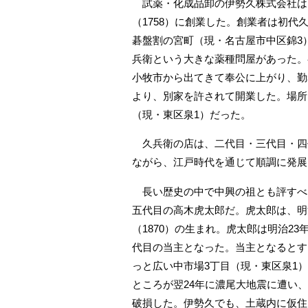
試薬・化成品卸の伊勢久株式会社は
（1758）に創業した。創業者は初代
碁盤割の宮町（現・名古屋市中区錦3
兵衛という大きな薬種問屋があった。
小牧市から出てきて奉公に上がり、勤
より、別家を許されて開業した。場所
（現・東区泉1）だった。
久兵衛の店は、二代目・三代目・四
ながら、江戸時代を通じて順調に発展
長い歴史の中で中興の祖とも評すべ
五代目の高木虎太郎だ。虎太郎は、明
（1870）の生まれ。虎太郎は明治23
代目の当主となった。当主となるとす
っと広い中市場3丁目（現・東区泉1
ところが翌24年に濃尾大地震に遭い
破損した。伊勢久でも、土蔵内に仮住