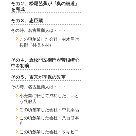
その２、松尾芭蕉が『奥の細道』
を完成
その３、忠臣蔵
その時、名古屋商人は・・・
この頃創業した会社・材木屋惣
兵衛（材摠木材）
その４、近松門左衛門が曽根崎心
中を初演
その５、吉宗が享保の改革
その時、名古屋商人は・・・
小売業に転じて成功した、いと
う呉服店
この頃創業した会社・中北薬品
この頃創業した会社・八百彦本
店
この頃創業した会社・タキヒヨ