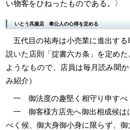
い物客をひねったものである。〉
いとう呉服店 奉公人の心得を定める
五代目の祐寿は小売業に進出する
説いた店則「掟書六カ条」を定めた
ようなもので、店員は毎月読み聞か
み紹介）
一 御法度の趣堅く相守り申すべ
一 御客様方店先へ御出相成候は
べく候、御大身御小身に限らず、御