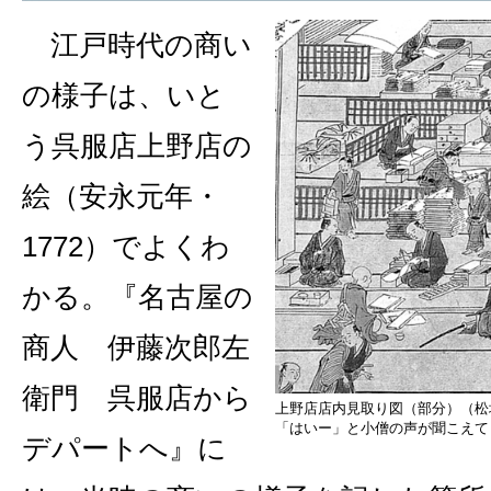
江戸時代の商い
の様子は、いと
う呉服店上野店の
絵（安永元年・
1772）でよくわ
かる。『名古屋の
商人 伊藤次郎左
衛門 呉服店から
上野店店内見取り図（部分）（松
「はいー」と小僧の声が聞こえて
デパートへ』に