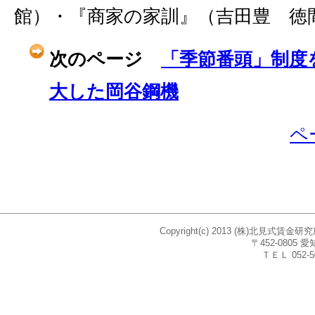
館）・『商家の家訓』（吉田豊 徳
次のページ
「季節番頭」制度
大した岡谷鋼機
ペ
Copyright(c) 2013 (株)北見式賃
〒452-080
ＴＥＬ 052-5