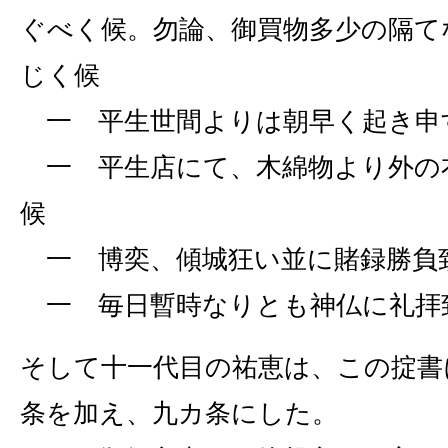
ぐべく候。勿論、御買物多少の隔て
じく候
一 平生世間よりは朝早く起き申
一 平生店にて、木綿物より外の
候
一 博奕、傾城狂い並に賭録勝負
一 毎日暫時なりとも神仏に礼拝
そして十一代目の祐恵は、この掟書
条を加え、九カ条にした。