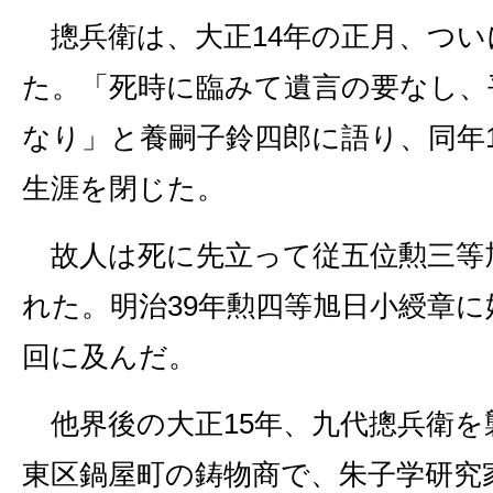
摠兵衛は、大正14年の正月、つい
た。「死時に臨みて遺言の要なし、
なり」と養嗣子鈴四郎に語り、同年12
生涯を閉じた。
故人は死に先立って従五位勲三等
れた。明治39年勲四等旭日小綬章に
回に及んだ。
他界後の大正15年、九代摠兵衛を
東区鍋屋町の鋳物商で、朱子学研究