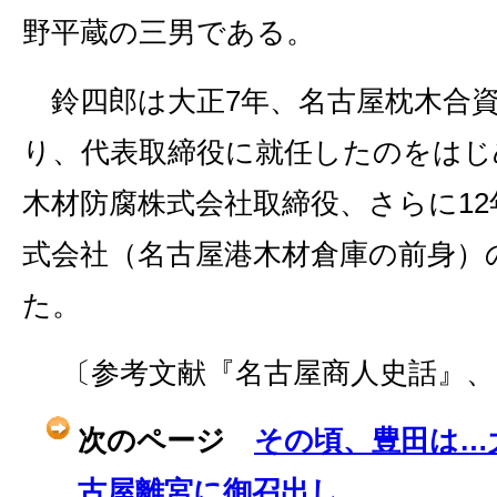
野平蔵の三男である。
鈴四郎は大正7年、名古屋枕木合資
り、代表取締役に就任したのをはじ
木材防腐株式会社取締役、さらに1
式会社（名古屋港木材倉庫の前身）
た。
〔参考文献『名古屋商人史話』、
次のページ
その頃、豊田は…
古屋離宮に御召出し