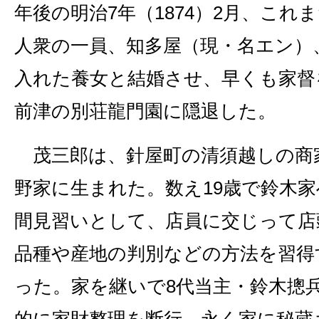
年後の明治7年（1874）2月、これ
人衆の一員、知多屋（現・名エン）
入れた養女と結婚させ、早くも家督
前津の別荘龍門園に隠退した。
茂三郎は、針屋町の清須越しの商
野家に生まれた。数え19歳で鈴木家
間見習いとして、店員に交じって店
品種や産地の判別などの方法を習得
った。家を継いで8代当主・鈴木摠
的に家財整理を断行、永く家に秘蔵