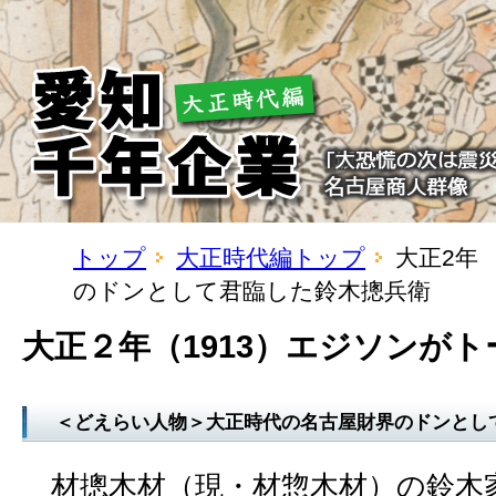
トップ
大正時代編トップ
大正2年
のドンとして君臨した鈴木摠兵衛
大正２年（1913）エジソンが
＜どえらい人物＞大正時代の名古屋財界のドンとし
材摠木材（現・材惣木材）の鈴木