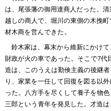
は、尾張藩の御用達商人だった。清
越しの商人で、堀川の東側の木挽町
材木商を営んできた。
鈴木家は、幕末から維新にかけて
財政が火の車であった。そこで7代
造は、このうえは勤倹主義の後継者
り、家業を一任して回復を図る以外
った。八方手を尽くして養子を物色
三郎という青年を発見した。才造は