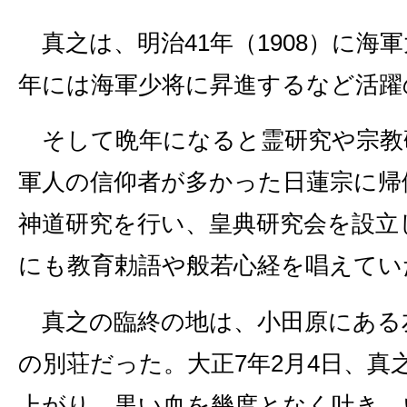
真之は、明治41年（1908）に海
年には海軍少将に昇進するなど活躍
そして晩年になると霊研究や宗教
軍人の信仰者が多かった日蓮宗に帰
神道研究を行い、皇典研究会を設立
にも教育勅語や般若心経を唱えてい
真之の臨終の地は、小田原にある
の別荘だった。大正7年2月4日、真
上がり、黒い血を幾度となく吐き、