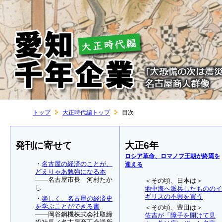
トップ
大正時代編トップ
目次
発刊に寄せて
大正6年
ロシア革命、ロマノフ王朝が終焉を
・
名古屋の経済のことが、
迎える
どえりゃあ勉強になる本
――名古屋市長 河村たか
＜その頃、日本は＞
し
地中海へ派兵したもののイ
ギリスの不興を買う
・
楽しく、名古屋の経済史
を学ぶことができる書
＜その頃、豊田は＞
――岡谷鋼機株式会社取締
佐吉が「障子を開けて見