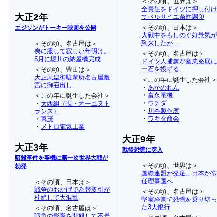
＜その頃、世界は＞
全責任をドイツに押し付け
大正2年
てベルサイユ条約調印
＜その頃、日本は＞
エジソンがトーキー映画を公開
大戦中をもしのぐ好景気が
到来したが…
＜その頃、名古屋は＞
喪に服して寂しい年明け。
＜その頃、名古屋は＞
5月に堀川の納屋橋完成
ドイツ人捕虜が産業発展に
一石を投ずる
＜その頃、豊田は＞
大正天皇御駐輩所名古屋離
＜この年に誕生した会社＞
宮に御召出し
・
あかのれん
・
富永電機
＜この年に誕生した会社＞
・
ウチダ
・
大西組（現・オーエヌト
・
川本製作所
ランス）
・
ワキタ商会
・
蔦茂
・
メトロ電気工業
大正9年
大正3年
戦後恐慌に突入
暗殺事件を契機に第一次世界大戦が
＜その頃、世界は＞
勃発
国際連盟が発足。日本が常
任理事国へ
＜その頃、日本は＞
戦争のおかげで為替取引が
＜その頃、名古屋は＞
杜絶して大混乱
堅実経営で恐慌を乗り切っ
た3大銀行
＜その頃、名古屋は＞
戦争の影響を悲観して不景