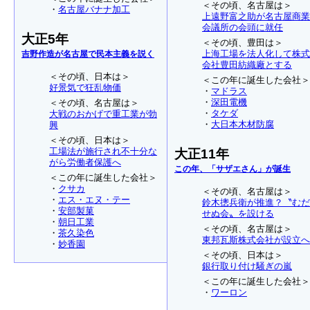
＜その頃、名古屋は＞
・
名古屋バナナ加工
上遠野富之助が名古屋商業
会議所の会頭に就任
大正5年
＜その頃、豊田は＞
上海工場を法人化して株式
吉野作造が名古屋で民本主義を説く
会社豊田紡織廠とする
＜その頃、日本は＞
＜この年に誕生した会社＞
好景気で狂乱物価
・
マドラス
・
深田電機
＜その頃、名古屋は＞
・
タケダ
大戦のおかげで重工業が勃
・
大日本木材防腐
興
＜その頃、日本は＞
工場法が施行され不十分な
大正11年
がら労働者保護へ
この年、「サザエさん」が誕生
＜この年に誕生した会社＞
・
クサカ
＜その頃、名古屋は＞
・
エス・エヌ・テー
鈴木摠兵衛が推進？〝むだ
・
安部製菓
せぬ会〟を設ける
・
朝日工業
＜その頃、名古屋は＞
・
茶久染色
東邦瓦斯株式会社が設立へ
・
妙香園
＜その頃、日本は＞
銀行取り付け騒ぎの嵐
＜この年に誕生した会社＞
・
ワーロン