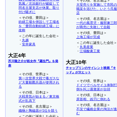
＜その頃、名古屋は＞
気風／北浜銀行が破綻して
大安売りを実施して市民の
同名古屋支店が休業。取り
喝采を浴びた、いとう呉服
付け騒ぎに
店
＜その頃、豊田は＞
＜その頃、名古屋は＞
紡績工場を併設して工場名
一代の風雲児・服部兼三郎
を「豊田自動紡績工場」に
が商売に失敗して自殺
改称
＜その頃、豊田は＞
＜この年に誕生した会社＞
上海工場が完成
・
丸越
＜この年に誕生した会社＞
・
安井家具
・
丸美産業
・
江場酸素工業
大正4年
芥川龍之介が処女作『羅生門』を発
大正10年
表
チャップリンのサイレント映画『キ
ッド』が大ヒット
＜その頃、世界は＞
第一次世界大戦で毒ガスな
＜その頃、世界は＞
ど大量殺戮兵器が使用され
ドイツでベルサイユ体制打
る
倒を叫ぶ過激派が台頭
＜その頃、日本は＞
＜その頃、日本は＞
大戦景気が始まる／東京株
原首相、凶刃に倒れる
式が乱高下
＜その頃、名古屋は＞
＜その頃、名古屋は＞
不況で繊維企業の淘汰が進
織物と陶磁器が1位を競う
む
＜この年に誕生した会社＞