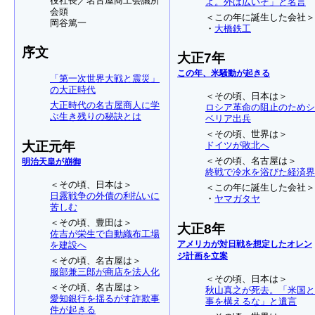
役社長／名古屋商工会議所
よ。外は広いぞ」と名言
会頭
＜この年に誕生した会社＞
岡谷篤一
・
大橋鉄工
序文
大正7年
この年、米騒動が起きる
「第一次世界大戦と震災」
の大正時代
＜その頃、日本は＞
大正時代の名古屋商人に学
ロシア革命の阻止のためシ
ぶ生き残りの秘訣とは
ベリア出兵
＜その頃、世界は＞
大正元年
ドイツが敗北へ
＜その頃、名古屋は＞
明治天皇が崩御
終戦で冷水を浴びた経済界
＜その頃、日本は＞
＜この年に誕生した会社＞
日露戦争の外債の利払いに
・
ヤマガタヤ
苦しむ
＜その頃、豊田は＞
大正8年
佐吉が栄生で自動織布工場
アメリカが対日戦を想定したオレン
を建設へ
ジ計画を立案
＜その頃、名古屋は＞
服部兼三郎が商店を法人化
＜その頃、日本は＞
＜その頃、名古屋は＞
秋山真之が死去。「米国と
愛知銀行を揺るがす詐欺事
事を構えるな」と遺言
件が起きる