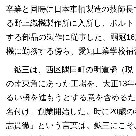
卒業と同時に日本車輌製造の技師長
る野上織機製作所に入所し、ボルト
する部品の製作に従事した。弱冠1
機に勤務する傍ら、愛知工業学校補
鉱三は、西区隅田町の明道橋（現
の南東角にあった工場を、大正13年
るい橋を進もうとする意を含めるた
名付け、創業開始した。時に20歳
志貫徹」という言葉は、鉱三にこそ