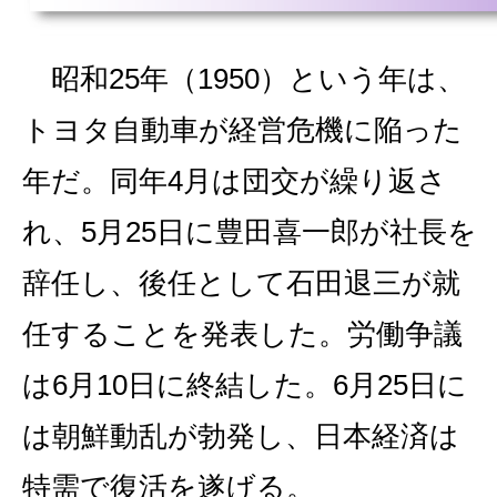
昭和25年（1950）という年は、
トヨタ自動車が経営危機に陥った
年だ。同年4月は団交が繰り返さ
れ、5月25日に豊田喜一郎が社長を
辞任し、後任として石田退三が就
任することを発表した。労働争議
は6月10日に終結した。6月25日に
は朝鮮動乱が勃発し、日本経済は
特需で復活を遂げる。