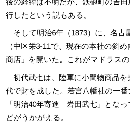
後の経緯は不明だが、鉄砲町の吉田
行したという説もある。
そして明治6年（1873）に、名古屋
（中区栄3‐11で、現在の本社の斜
商店」を開いた。これがマドラスの
初代武七は、陸軍に小間物商品を
代で財を成した。若宮八幡社の一番
「明治40年寄進 岩田武七」とな
どがうかがえる。