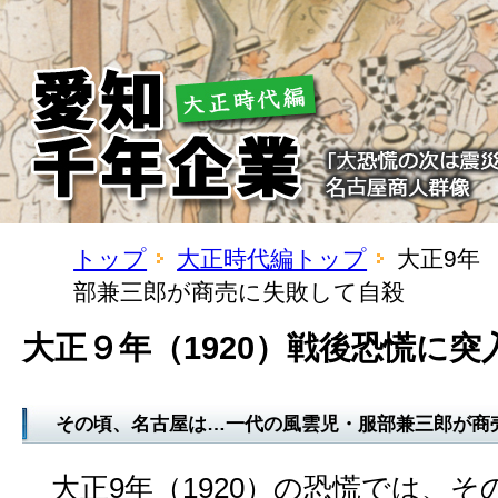
トップ
大正時代編トップ
大正9年
部兼三郎が商売に失敗して自殺
大正９年（1920）戦後恐慌に突
その頃、名古屋は…一代の風雲児・服部兼三郎が商
大正9年（1920）の恐慌では、そ