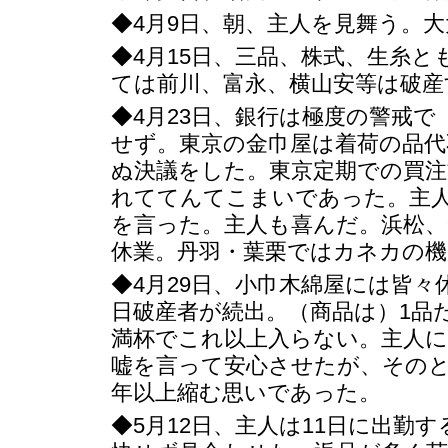
◆4月9日、朝、主人を見舞う。
◆4月15日、三品、株式、生糸
ては前川、富永、横山安等は破産
◆4月23日、銀行は極度の警戒で
せず。東京の金巾屋は着荷の品代
ぬ決議をした。東京定期での買注文
れててんてこまいであった。主
を言った。主人も喜んだ。浜松、
休業。丹羽・葉栗ではカネカの機
◆4月29日、小巾木綿屋には皆
日破産者が続出。（商品は）1品
満杯でこれ以上入らない。主人
嘘を言って安心させたが、そのと
年以上縮む思いであった。
◆5月12日、主人は11日に出勤