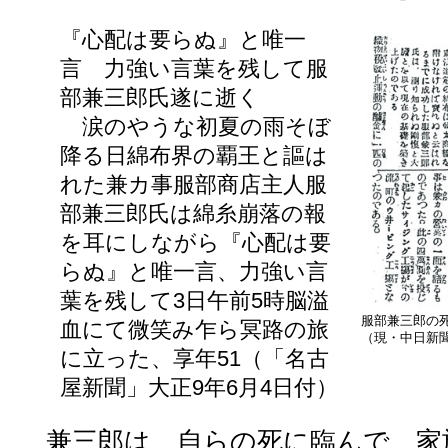
『心配は要らぬ』と唯一
言 力強い言葉を残して服
部兼三郎氏遂に逝く
涙のやうな初夏の雨そぼ
降る日綿布界の覇王と謳は
れた兼カ事服部商店主人服
部兼三郎氏は綿糸崩落の報
を耳にしながら『心配は要
らぬ』と唯一言、力強い言
葉を残して3日午前5時脳溢
服部兼三郎の
血にて微笑み乍ら冥路の旅
（現・中日新聞
に立った、享年51（「名古
屋新聞」大正9年6月4日付）
兼三郎は、自らの死に臨んで、家