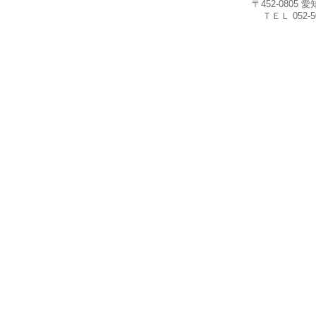
〒452-080
ＴＥＬ 052-5