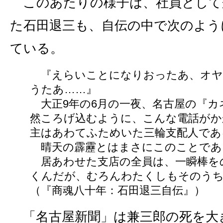
このあたりの様子は、社員として
た石田退三も、自伝の中で次のよう
ている。
『えらいことになりおったあ、オヤ
うたあ……』
大正9年の6月の一夜、名古屋の『カ
然ころげ込むように、こんな電話がか
主はあわてふためいた三輪支配人であ
晴天の霹靂とはまさにこのことであ
居あわせた支店の全員は、一瞬棒を
くんだが、むろんわたくしもそのう
（『商魂八十年：石田退三自伝』）
「名古屋新聞」は兼三郎の死を大