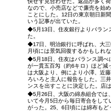
快せず見合わせた。返品が多く
なので、小売店などで廉売を始
ことにした。12日の東京朝日新
いう記事が出ていた。
◆5月13日、住友銀行よりバラ
た。
◆17日、明治銀行に呼ばれ、大
月頃には景気回復するかもしれ
◆5月18日、住友はバランス調
が一貫五百匁（約6キロ）ほど減
は大阪より、例により小澤、近藤
ろいろと主人に報告をした。三
ンスを出すことに決定した。店
◆5月26日、大阪の綿糸組合で
いて今月5日から毎日寄合をして
がった。25、6日頃には綿布も