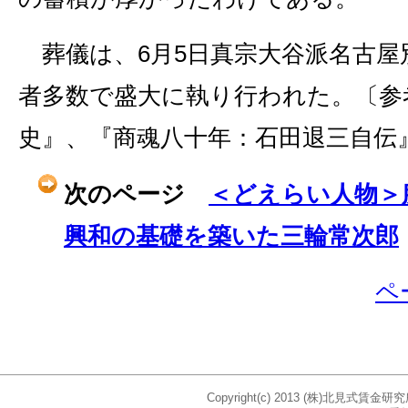
葬儀は、6月5日真宗大谷派名古屋
者多数で盛大に執り行われた。〔参
史』、『商魂八十年：石田退三自伝
次のページ
＜どえらい人物＞
興和の基礎を築いた三輪常次郎
ペ
Copyright(c) 2013 (株)北見式賃