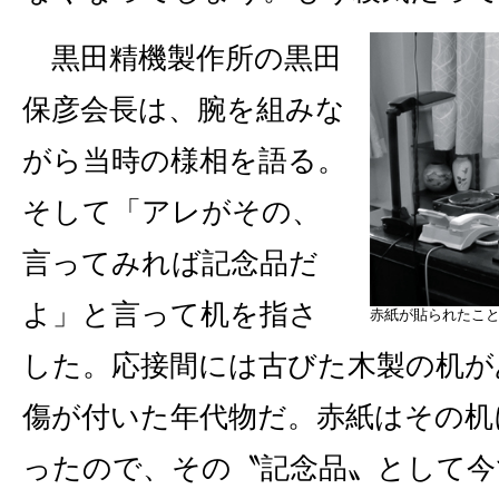
黒田精機製作所の黒田
保彦会長は、腕を組みな
がら当時の様相を語る。
そして「アレがその、
言ってみれば記念品だ
よ」と言って机を指さ
赤紙が貼られたこ
した。応接間には古びた木製の机が
傷が付いた年代物だ。赤紙はその机
ったので、その〝記念品〟として今