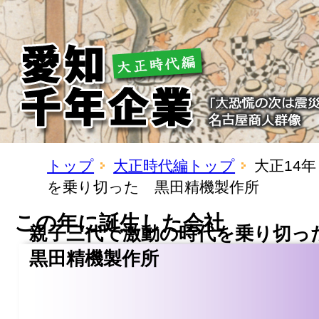
トップ
大正時代編トップ
大正14
を乗り切った 黒田精機製作所
この年に誕生した会社
親子三代で激動の時代を乗り切
黒田精機製作所