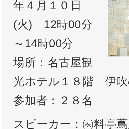
年４月１０日
(火) 12時00分
～14時00分
場所：名古屋観
光ホテル１８階 伊吹
参加者：２８名
スピーカー：㈱料亭蔦