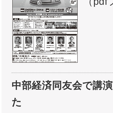
（pd
中部経済同友会で講
た