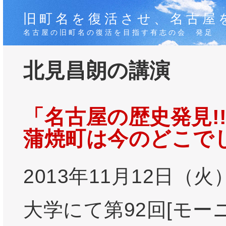
旧町名を復活させ、名古屋
名古屋の旧町名の復活を目指す有志の会 発足
北見昌朗の講演
「名古屋の歴史発見!
蒲焼町は今のどこで
2013年11月12日（
大学にて第92回[モー