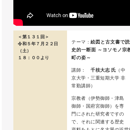
＜第１３１回＞
テーマ：
絵図と古文書で読
令和５年７月２２日
史的一断面 ～ヨソモノ宗
（土）
１８：００より
町の姿～
講師：
千枝大志 氏
（中
京大学・三重短期大学 非
常勤講師）
宗教者（伊勢御師・津島
御師・国府宮御師）を専
門にされた研究者ですの
で、それに関連する歴史
資料をもとに名古屋の近世