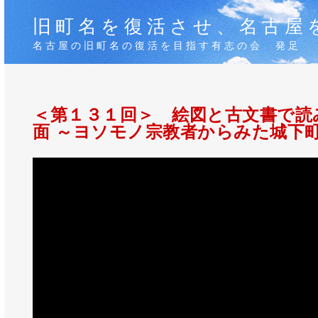
旧町名を復活させ、名古屋
名古屋の旧町名の復活を目指す有志の会 発足
＜第１３１回＞ 絵図と古文書で読
面 ～ヨソモノ宗教者からみた城下