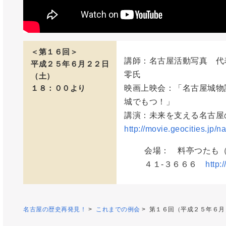
＜第１６回＞
講師：名古屋活動写真 代
平成２５年６月２２日
零氏
（土）
１８：００より
映画上映会：「名古屋城物
城でもつ！」
講演：未来を支える名古屋
http://movie.geocities.jp/
会場： 料亭つたも
４１-３６６６
http:
名古屋の歴史再発見！
>
これまでの例会
> 第１６回（平成２５年６月