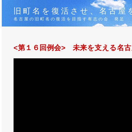
旧町名を復活させ、名古屋
名古屋の旧町名の復活を目指す有志の会 発足
<第１６回例会> 未来を支える名