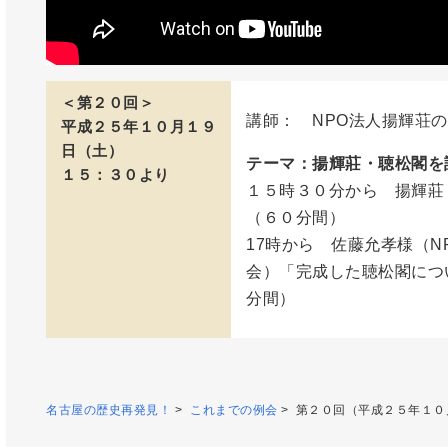
＜第２０回＞
講師： NPO法人揚輝荘
平成２５年１０月１９
日（土）
テーマ：揚輝莊・聴松閣を
１５：３０より
１５時３０分から 揚輝莊
（６０分間）
17時から 佐藤允孝様（N
会）「完成した聴松閣につ
分間）
名古屋の歴史再発見！
>
これまでの例会
> 第２０回（平成２５年１０