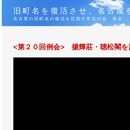
旧町名を復活させ、名古屋
名古屋の旧町名の復活を目指す有志の会 発足
<第２０回例会> 揚輝莊・聴松閣