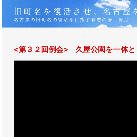
旧町名を復活させ、名古屋
名古屋の旧町名の復活を目指す有志の会 発足
<第３２回例会> 久屋公園を一体と