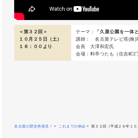
＜第３２回＞
テーマ：
「久屋公園を一体と
１０月２５日（土）
講師： 名古屋テレビ塔(株
１８：００より
会長 大澤和宏氏
会場：料亭つたも（住吉町2
名古屋の歴史再発見！
>
これまでの例会
> 第３２回（平成２６年１０