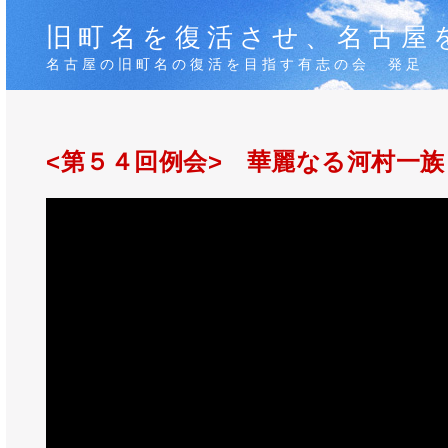
旧町名を復活させ、名古屋
名古屋の旧町名の復活を目指す有志の会 発足
<第５４回例会> 華麗なる河村一族