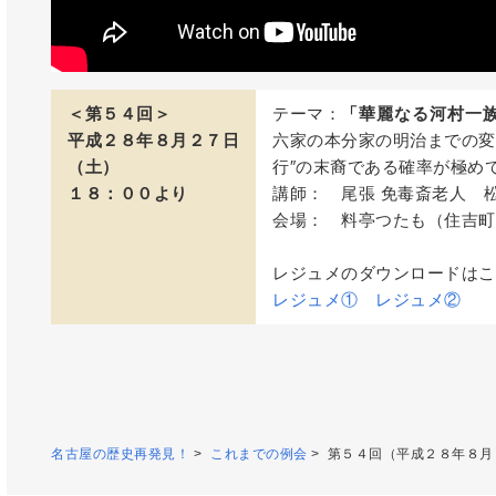
＜第５４回＞
テーマ：
「華麗なる河村一
平成２８年８月２７日
六家の本分家の明治までの変
（土）
行″の末裔である確率が極め
１８：００より
講師： 尾張 免毒斎老人 
会場： 料亭つたも（住吉町
レジュメのダウンロードはこ
レジュメ①
レジュメ②
名古屋の歴史再発見！
>
これまでの例会
> 第５４回（平成２８年８月