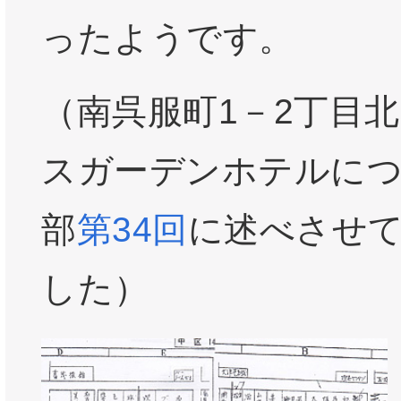
ったようです。
（南呉服町1－2丁目
スガーデンホテルに
部
第34回
に述べさせ
した）