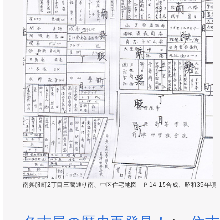
南呉服町2丁目三蔵通り南、中区住宅地図 Ｐ14-15合成、昭和35年頃