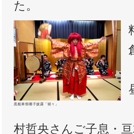
た。
黒船車祭囃子披露「猩々」
村哲央さんご子息・亘