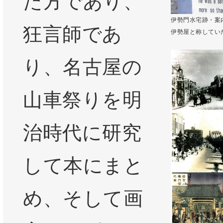
た方であり、
伊勢門水宅跡・案
狂言師であ
伊勢屋と称してい
り、名古屋の
山車祭りを明
治時代に研究
して本にまと
め、そして画