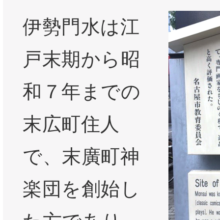
伊勢門水は江
戸末期から昭
和７年までの
末広町住人
で、末廣町神
楽団を創始し