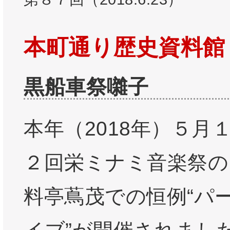
本町通り歴史資料館
黒船車祭囃子
本年（2018年）５月
２回栄ミナミ音楽祭の
料亭蔦茂での恒例“パ