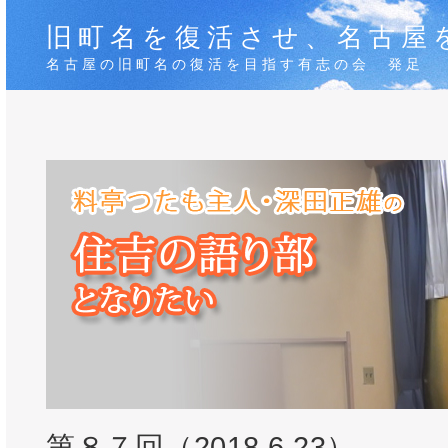
旧町名を復活させ、名古屋
名古屋の旧町名の復活を目指す有志の会 発足
第８７回（2018.6.23）