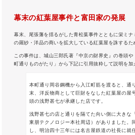
幕末の紅葉屋事件と富田家の発展
幕末、尾張藩を揺るがした青松葉事件とともに栄ミナ
の羅紗・洋品の商いを拡大している紅葉屋を誅するた
この事件は、城山三郎氏著『中京の財界史』の巻頭や
町通りものがたり」から下記に引用抜粋して説明を加
本町通り岡谷鋼機から入江町筋を渡ると、通
末、洋反物商として巨財をなした紅葉屋の屋
頭の浅野甚七が承継した店です。
浅野甚七の店と通りを隔てた向い側に大きな
東朋テクノロジー本社周辺）がありました。
し、明治四十三年には名古屋鉄道の社長に就