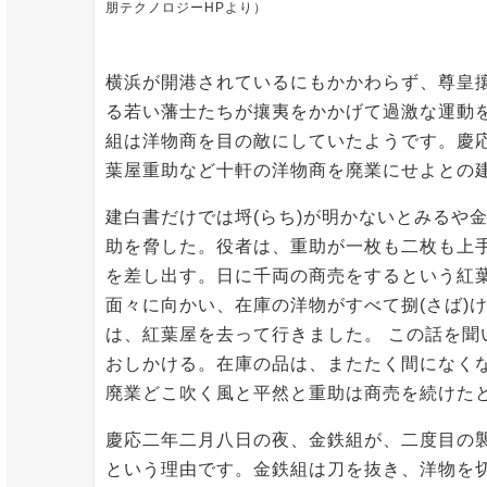
朋テクノロジーHPより）
横浜が開港されているにもかかわらず、尊皇
る若い藩士たちが攘夷をかかげて過激な運動
組は洋物商を目の敵にしていたようです。慶
葉屋重助など十軒の洋物商を廃業にせよとの
建白書だけでは埒(らち)が明かないとみるや
助を脅した。役者は、重助が一枚も二枚も上
を差し出す。日に千両の商売をするという紅
面々に向かい、在庫の洋物がすべて捌(さば)
は、紅葉屋を去って行きました。 この話を
おしかける。在庫の品は、またたく間になく
廃業どこ吹く風と平然と重助は商売を続けた
慶応二年二月八日の夜、金鉄組が、二度目の
という理由です。金鉄組は刀を抜き、洋物を