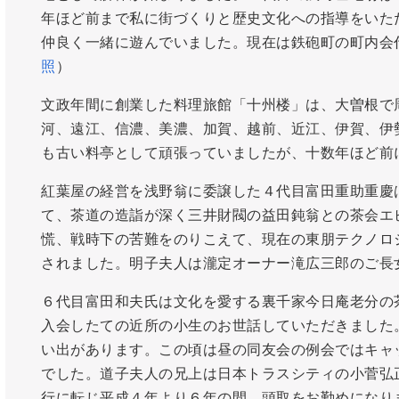
年ほど前まで私に街づくりと歴史文化への指導をいた
仲良く一緒に遊んでいました。現在は鉄砲町の町内会
照
）
文政年間に創業した料理旅館「十州楼」は、大曽根で
河、遠江、信濃、美濃、加賀、越前、近江、伊賀、伊
も古い料亭として頑張っていましたが、十数年ほど前
紅葉屋の経営を浅野翁に委譲した４代目富田重助重慶
て、茶道の造詣が深く三井財閥の益田鈍翁との茶会エ
慌、戦時下の苦難をのりこえて、現在の東朋テクノロ
されました。明子夫人は瀧定オーナー滝広三郎のご長
６代目富田和夫氏は文化を愛する裏千家今日庵老分の
入会したての近所の小生のお世話していただきました
い出があります。この頃は昼の同友会の例会ではキャ
でした。道子夫人の兄上は日本トラスシティの小菅弘
行に転じ平成４年より６年の間、頭取をお勤めになり