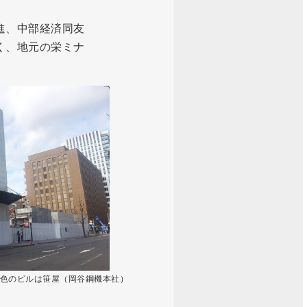
進、中部経済同友
く、地元の栄ミナ
色のビルは笹屋（岡谷鋼機本社）