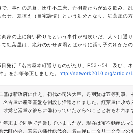
楼で、事件の黒幕、田中不二麿、丹羽賢たちが酒を飲み、乱
あわせ、差控え（自宅謹慎）という処分となり、紅葉屋の方
の商家の上に舞い降りるという事件が相次いだ。人々は通り
して紅葉屋は、絶好のかせぎ場とばかりに踊り子のゆかたの
5日発行「名古屋本町通りものがたり」P53～54、及び、
事件」を加筆修正しました。
http://network2010.org/article/
二麿は新政府に仕え、初代の司法大臣。丹羽賢は五等判事、
、名古屋の産業基盤を創設し活躍されました。紅葉屋に攻め
、才覚と器量が彼らに備わっていたからのこととおもわれま
昨年末まで同地で営業していましたが、現在は宝不動産のマ
地元町内会、若宮八幡社総代会、名古屋ロータリークラブの