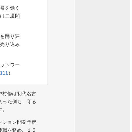
暴を働く
は二週間
を踊り狂
売り込み
ネットワー
1111
）
中村修は初代名古
入った側も、守る
す。
ンション開発予定
要職を務め、１５