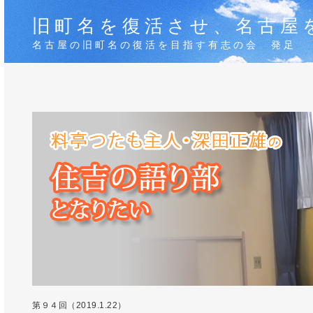
旧町名を復活させ、名古屋
名古屋の旧町名の復活を目指す有志の会 発足
第９４回（2019.1.22）