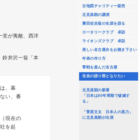
古地図チャリティー販売
北見昌朗の講演
豊田佐吉翁の生涯を語る
ロータリークラブ 卓話
一党が夷敵、西洋
ライオンズクラブ 卓話
美しい名古屋弁をお聴き下さい
、鈴井沢一翁「本
年表の作り方
零戦を産んだ名古屋
住吉の語り部となりたい
は、幕
北見昌朗の新著
「日本は80年周期で破滅す
ない、番
る」
「菅原文太 日本人の底力」
に北見昌朗が出演
（現在の
社を起