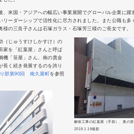
後、米国・アジアへの幅広い事業展開でグローバル企業に躍
いリーダーシップで活性化に尽力されました。また公職も多
奥様の三良子さんは石塚ガラス・石塚芳三様のご長女です。
助（じゅうすけしかすけ）の
田家を「紅葉屋」さんと呼ば
鋼機「笹屋」さん、南の貴金
が長く続き発展するのを誇り
り部第90回 南久屋町
を参照
解体工事の紅葉屋（手前）、奥の茶
2019.1.19撮影