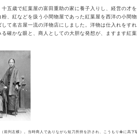
）十五歳で紅葉屋の富田重助の家に養子入りし、経営の才を
白粉、紅などを扱う小間物屋であった紅葉屋を西洋の小間物
ばして名古屋一流の洋物店にしました。洋物は仕入れをすれ
みる確かな眼と、商人としての大胆な発想が、ますます紅葉
（前列左横）。当時商人でありながら短刀所持を許され、こうもり傘に高下