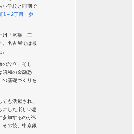
栄小学校と同期で
町1－2丁目 参
十州「尾張、三
す。名古屋では最
た。
命の設立、そし
は昭和の金融恐
」の基礎づくりを
しても活躍され、
もにした楽しい思
に参加するのが常
、その後、中京銀