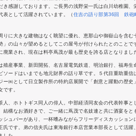
だき感謝しております。ご長男の浅野栄一氏は白川幼稚園、
代表として活躍されています。（
住吉の語り部第36回 鉄砲
周りに大きな建物はなく眺望に優れ、恵那山や御嶽山を含む
勢」の山々が望めるとしてこの屋号が付けられたとのことで
に廃業され、現在は料亭蔦茂が最も歴史を誇る店となりまし
は殖産事業、新田開拓、名古屋電気鉄道、明治銀行、福寿生
ピソードはいまでも地元財界の話り草です。５代目重助重信
ジー㈱として日立製作所の特約店展開で「創意と躍動の歴史
女です。
茶人、ホトトギス同人の俳人。中部経済同友会の代表幹事と
。結構なお酒好きで、ご一緒に蔦茂で名妓連と共に酒宴をと
ッシュバーがあり、一杯嗜みながらフリーディスカッション
正氏です。弟の信夫氏は東海銀行本店営業本部長として活躍
ました。