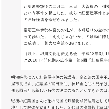
紅葉屋襲撃後の二月二十三日、大曽根の十州
という事件を起こした。彼らは紅葉屋事件と
の戸締謹慎を命ぜられました。
慶応三年伊勢神宮のお札が、本町通りの金持
って歩いた。「ええじゃないか」の騒動に際
に成功し、莫大な利益をあげました。
（以上、堀川文化を伝える会 平成18年3月1
ク2010HP開化期の広小路 第6回「紅葉屋
明治時代に入り紅葉屋事件の首謀者、金鉄組の田中不
屋市長です。紅葉屋の富田重助、神野金之助の兄弟は
側も両者とも新しい時代の波にのることができたのは
戦後の紅葉屋さんは靴の問屋で月星化成代理店として
地として解体が始まりました。３代目の浅野甚七翁は