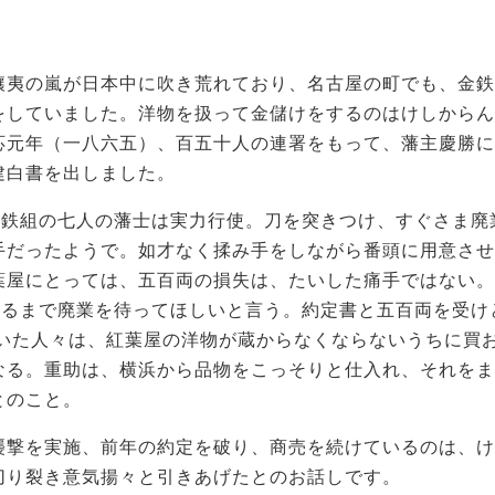
攘夷の嵐が日本中に吹き荒れており、名古屋の町でも、金鉄
をしていました。洋物を扱って金儲けをするのはけしからん
応元年（一八六五）、百五十人の連署をもって、藩主慶勝に
建白書を出しました。
金鉄組の七人の藩士は実力行使。刀を突きつけ、すぐさま廃
手だったようで。如才なく揉み手をしながら番頭に用意させ
葉屋にとっては、五百両の損失は、たいした痛手ではない。
けるまで廃業を待ってほしいと言う。約定書と五百両を受け
聞いた人々は、紅葉屋の洋物が蔵からなくならないうちに買
なる。重助は、横浜から品物をこっそりと仕入れ、それをま
とのこと。
襲撃を実施、前年の約定を破り、商売を続けているのは、け
切り裂き意気揚々と引きあげたとのお話しです。