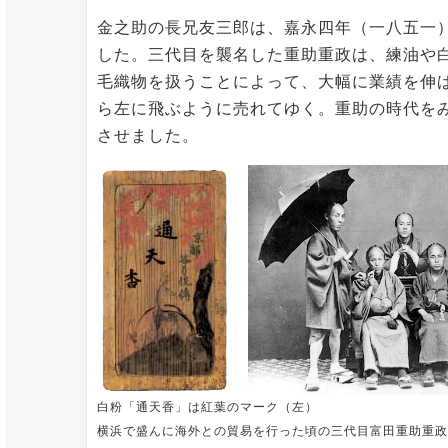
金之助の長兄友三郎は、嘉永四年（一八五一
した。三代目を襲名した重助重政は、練油や
毛織物を扱うことによって、大幅に業績を伸
ら左に飛ぶように売れてゆく。重助の時代を
させました。
白粉「通天香」は紅葉のマーク（左）
横浜で盛んに海外との貿易を行った頃の三代目富田重助重政