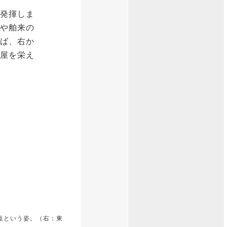
発揮しま
や舶来の
ば、右か
屋を栄え
駄という姿。（右：東