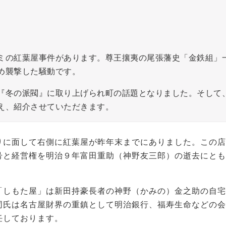
ミの紅葉屋事件があります。尊王攘夷の尾張藩史「金鉄組」
め襲撃した騒動です。
『冬の派閥』に取り上げられ町の話題となりました。そして
え、紹介させていただきます。
りに面して右側に紅葉屋が昨年末までにありました。この店
号と経営権を明治９年富田重助（神野友三郎）の逝去にとも
「しもた屋」は新田持豪長者の神野（かみの）金之助の自宅
同氏は名古屋財界の重鎮として明治銀行、福寿生命などの会
任しております。